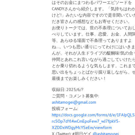
はそのお金にまつわるパワーエピソードを
CANDYさんから紹介します。「気持ちはわ
けど!」みたいな内容ですので是非聞いてい
だき皆さんの感想などもお寄せください。
お便りトークでは、世の不条理についてお
べりしています。仕事、恋愛、お金、人間
等、あらゆる場面で不条理ってありますよ
ね...。いつも思い通りにってわけにはいき
んが、それが人生ドライブの醍醐味!気の合
仲間とあれこれ言いながら過ごしていけた
とか乗り切れるような気もします。これま
思い出をちょっとばかり掘り返しながら、
最後までお楽しみください！
収録日: 2025/6/?
ご質問・コメント募集中:
ashitamogei@gmail.com
投稿フォーム:
https://docs.google.com/forms/d/e/1FAIpQL
rc5Op7dYl4wCmEpoFew7_wJ7fpkV5-
XZDDxWDgyMcYSeEw/viewform
X (Twitter): #明日ゲイ
@ashitamogei