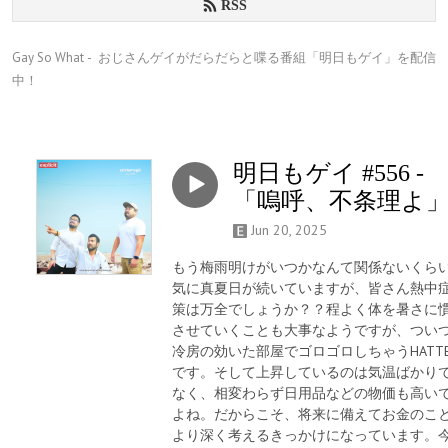
RSS
Gay So What -  おじさんゲイがだらだらと喋る番組「明日もゲイ」を配信
中！
明日もゲイ #556 -
「嗚呼、不条理よ
Jun 20, 2025
もう梅雨明けがいつかなんて関係ないくら
気に真夏日が続いていますが、皆さん熱中
策は万全でしょうか？？程よく体を暑さに
させていくことも大事なようですが、つい
冷房の効いた部屋でゴロゴロしちゃうHATTE
です。そして上昇しているのは気温ばかり
なく、相変わらず日用品などの物価も高い
よね。だからこそ、将来に備えてお金のこ
より深く考えるきっかけになっています。