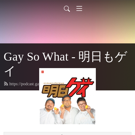
Gay So What - 明日もゲ
イ
https://podcast.gaysowhat.com/feed.xml